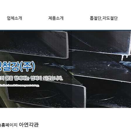
업체소개
제품소개
톱절단,각도절단
아연각관
주)홈페이지