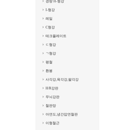
경량 H-형강
I-형강
레일
C형강
테크플레이트
ㄷ형강
ㄱ형강
평철
환봉
사각강,육각강,팔각강
H/R강판
무늬강판
철판망
아연도,냉간압연철판
이형철근