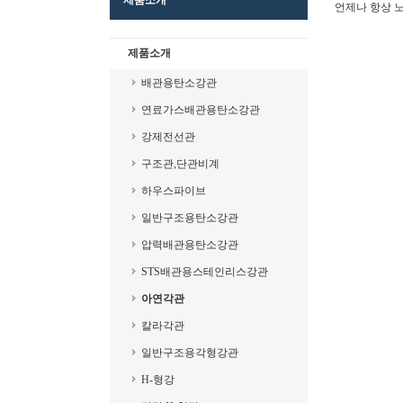
제품소개
언제나 항상 
제품소개
배관용탄소강관
연료가스배관용탄소강관
강제전선관
구조관,단관비계
하우스파이브
일반구조용탄소강관
압력배관용탄소강관
STS배관용스테인리스강관
아연각관
칼라각관
일반구조용각형강관
H-형강